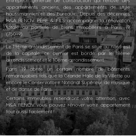
Entreprise générale de construction qui rénove des
appartements anciens, des appartements de style
haussmannien et des bureaux... Depuis des décennies
M&A RENOV PERE & FILS accompagne la rénovation
totale ou partielle de biens immobiliers à Paris 19
(75019).
Le 19ème arrondissement de Paris se situe au nord-est
de la capitale, ce dernier est bordé par le 18ème
arrondissement et le 10ème arrondissement.
Paris 19 abrite un certain nombre de bâtiments
remarquables tels que la Grande Halle de la Villette ou
encore le Conservatoire National Supérieur de musique
et de danse de Paris.
Certains immeubles retiendront votre attention, avec
M&A RENOV vous pouvez rénover votre appartement
tout aussi facilement !