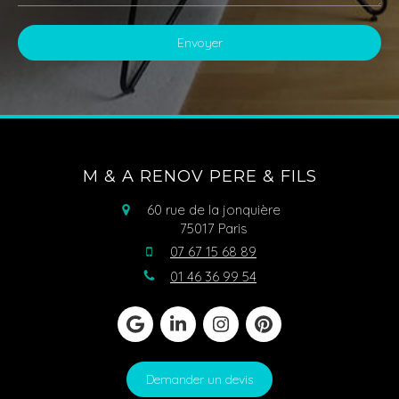
Envoyer
M & A RENOV PERE & FILS
60 rue de la jonquière
75017
Paris
07 67 15 68 89
01 46 36 99 54
Demander un devis