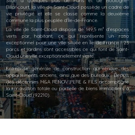
Situé à quelques pas de Paris et de Boulogne-
Billancourt, la ville de Saint-Cloud possède un cadre de
vie privilégié et elle se classe comme la deuxième
commune la plus peuplée d’Île-de-France.
La ville de Saint-Cloud dispose de 149,5 m² d’espaces
verts par habitant, ce qui représente un ratio
exceptionnel pour une ville située en Île-de-France ! 23
parcs et jardins sont accessibles ce qui font de Saint-
Cloud une ville exceptionnellement verte.
Entreprise générale de construction qui rénove des
appartements anciens, ainsi que des bureaux... Depuis
des décennies M&A RENOV PERE & FILS accompagne
la rénovation totale ou partielle de biens immobiliers à
Saint-Cloud (92210).