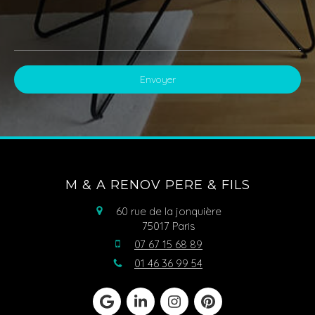
Envoyer
M & A RENOV PERE & FILS
60 rue de la jonquière
75017
Paris
07 67 15 68 89
01 46 36 99 54