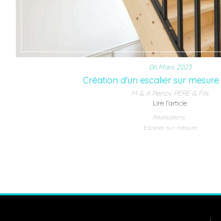
06 Mars 2023
Création d'un escalier sur mesure à
M & A Renov PERE & Fils
Lire l'article
Réalisations
Escalier sur mesure