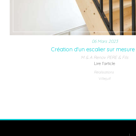
06 Mars 2023
Création d'un escalier sur mesure à
M & A Renov PERE & Fils
Lire l'article
Réalisations
Villejuif