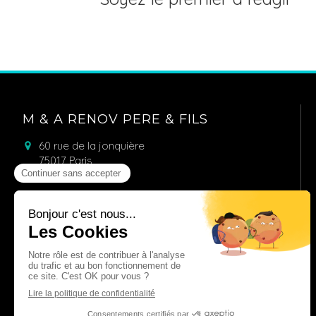
M & A RENOV PERE & FILS
60 rue de la jonquière
75017
Paris
07 67 15 68 89
01 46 36 99 54
Demander un devis