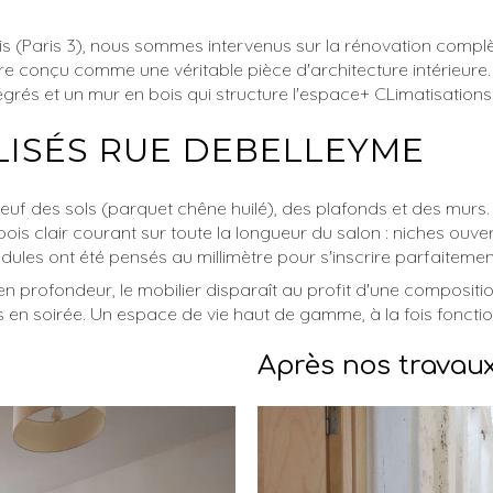
s (Paris 3), nous sommes intervenus sur la rénovation complè
e conçu comme une véritable pièce d'architecture intérieure. No
grés et un mur en bois qui structure l'espace+ CLimatisations
LISÉS RUE DEBELLEYME
neuf des sols (parquet chêne huilé), des plafonds et des murs
s clair courant sur toute la longueur du salon : niches ouve
ules ont été pensés au millimètre pour s'inscrire parfaitemen
 en profondeur, le mobilier disparaît au profit d'une compositi
ois en soirée. Un espace de vie haut de gamme, à la fois fonct
Après nos travau