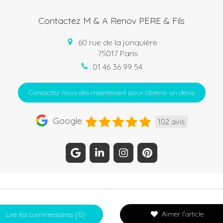
Contactez M & A Renov PERE & Fils
60 rue de la jonquière
75017
Paris
01 46 36 99 54
Contactez nous dès maintenant pour obtenir un devis
Google
102 avis
Aimer l'article
Lire les commentaires (0)