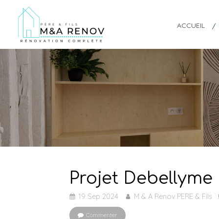
ACCUEIL
Projet Debellyme
19 Sep 2024
M & A Renov PERE & Fils
Commenter